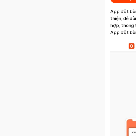
App đặt bàn 
thiện, dễ d
hợp, thông 
App đặt bàn