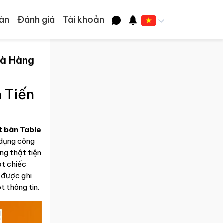
àn
Đánh giá
Tài khoản
hà Hàng
 Tiến
t bàn Table
 dụng công
ng thật tiện
ột chiếc
ẽ được ghi
t thông tin.