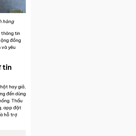
h hàng
 thông tin
 cộng đồng
n và yêu
 tin
hật hay giả,
àng đến dùng
thống. Thấu
g, app đặt
à hỗ trợ