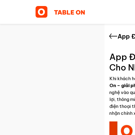
App Đ
App Đ
Cho N
Khi khách h
On – giải p
nghệ vào quy
lợi, thông 
điện thoại t
nhận chính x