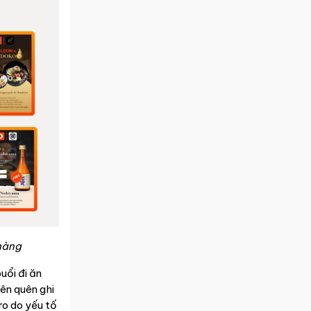
hàng
uổi đi ăn
iên quên ghi
 ro do yếu tố