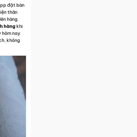
 app đặt bàn
iện thân
 lên hàng
ch hàng
khi
y hôm nay
ách, không