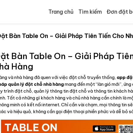
Trang chủ
Tìm kiếm
Đơn đặt b
ặt Bàn Table On – Giải Pháp Tiên Tiến Cho N
ặt Bàn Table On – Giải Pháp Tiên
hà Hàng
àng và nhà hàng đã quen với việc đặt chỗ truyền thống,
app đặ
háp quản lý đặt chỗ nhà hàng
mang đến một “làn gió mới”, ứng
 trình đặt chỗ, quản lý thông tin đặt chỗ và thông tin khách hà
minh. Tất cả những gì khách hàng và chủ nhà hàng cần chính là m
hông minh có kết nối internet. Chỉ cần vài chạm, mọi thông tin s
ác và hiệu quả, không cần gọi điện thoại phiền phức và dễ bỏ só