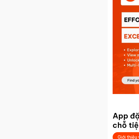
App đặ
chỗ tiệ
Giới thiệu