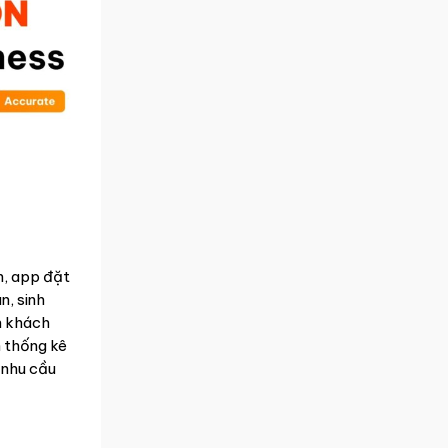
n, app đặt
n, sinh
n khách
n thống kê
 nhu cầu