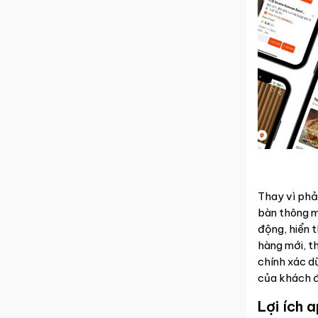
Thay vì phả
bàn thông mi
động, hiển 
hàng mới, t
chính xác d
của khách 
Lợi ích 