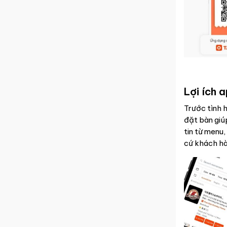
Lợi ích 
Trước tình 
đặt bàn giú
tin từ menu,
cứ khách hà