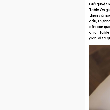
Giải quyết n
Table On gi
thiện với n
đầu, thường
đặt bàn qua
ăn gì, Tabl
gian, vị trí