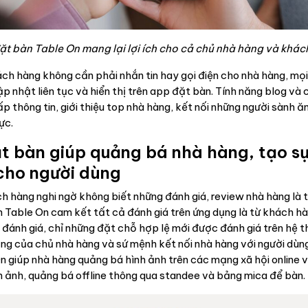
ặt bàn Table On mang lại lợi ích cho cả chủ nhà hàng và khác
ách hàng không cần phải nhắn tin hay gọi điện cho nhà hàng, mọi
p nhật liên tục và hiển thị trên app đặt bàn. Tính năng blog và
p thông tin, giới thiệu top nhà hàng, kết nối những người sành ă
hực.
t bàn giúp quảng bá nhà hàng, tạo sự
cho người dùng
ch hàng nghi ngờ không biết những đánh giá, review nhà hàng là t
 Table On cam kết tất cả đánh giá trên ứng dụng là từ khách h
 đánh giá, chỉ những đặt chỗ hợp lệ mới được đánh giá trên hệ 
 lắng của chủ nhà hàng và sứ mệnh kết nối nhà hàng với người dùn
n giúp nhà hàng quảng bá hình ảnh trên các mạng xã hội online v
nh ảnh, quảng bá offline thông qua standee và bảng mica để bàn.