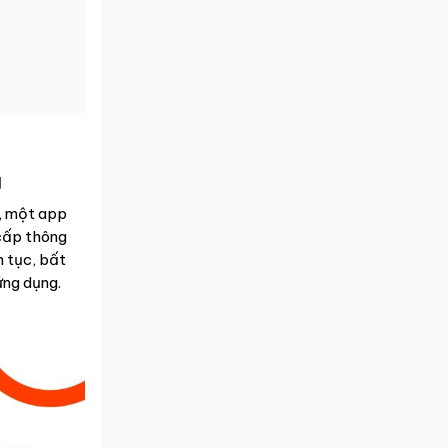
g
ỗ, một app
cấp thông
n tục, bất
ứng dụng.