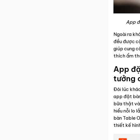
App đ
Ngoài ra kh
đều được cậ
giúp cung cấ
thích ẩm t
App đặ
tưởng 
Đôi lúc khá
app đặt bàn
bữa thật và
hiểu nỗi lo
bàn Table O
thiết kế hì