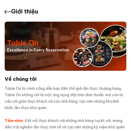
Giới thiệu
Về chúng tôi
Table On là cánh cổng dẫn bạn đến thế giới ẩm thực thượng hạng.
Table On không chỉ là một ứng dụng đặt bàn đơn thuần, mà còn là
cầu nối giữa thực khách và các nhà hàng, tạo nên những khoảnh
khắc ẩm thực khó quên.
Tầm nhìn:
Kết nối thực khách với những nhà hàng tuyệt vời, mang
đến trải nghiệm ẩm thực tinh tế và tạo nên những kỷ niệm khó quên